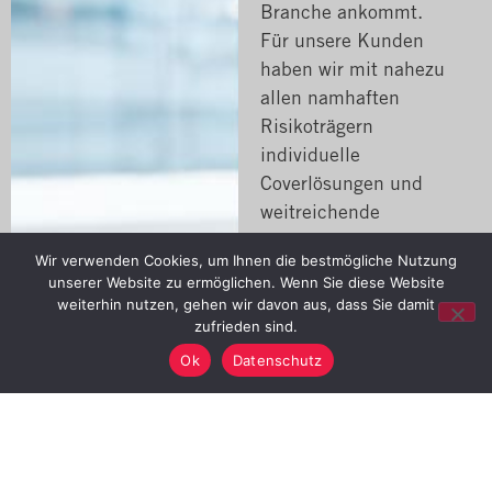
Branche ankommt.
Für unsere Kunden
haben wir mit nahezu
allen namhaften
Risikoträgern
individuelle
Coverlösungen und
weitreichende
Branchenkonzepte
Wir verwenden Cookies, um Ihnen die bestmögliche Nutzung
entwickelt – damit
unserer Website zu ermöglichen. Wenn Sie diese Website
profitieren unsere
weiterhin nutzen, gehen wir davon aus, dass Sie damit
Kunden von einem
zufrieden sind.
deutlich erweiterten
Ok
Datenschutz
Versicherungsschutz
für ihr Unternehmen.
Unsere Konzepte
entwickeln wir ständig