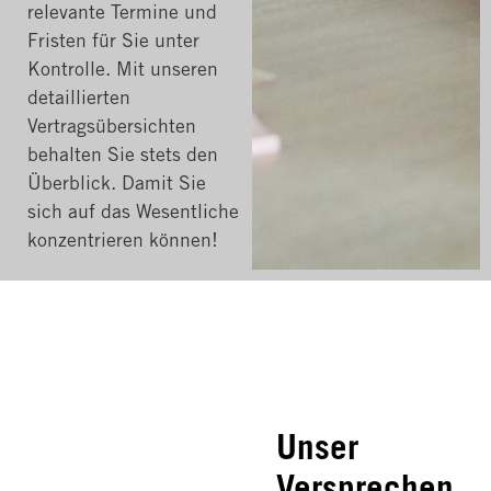
relevante Termine und
Fristen für Sie unter
Kontrolle. Mit unseren
detaillierten
Vertragsübersichten
behalten Sie stets den
Überblick. Damit Sie
sich auf das Wesentliche
konzentrieren können!
Unser
Versprechen