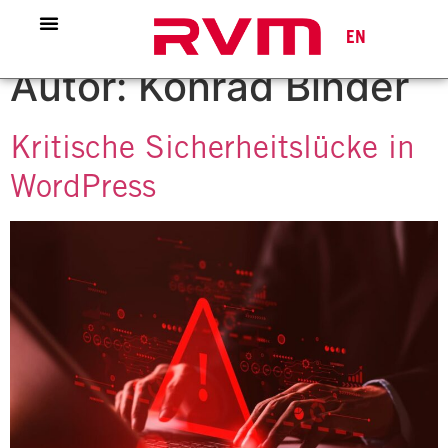
EN
Autor:
Konrad Binder
Kritische Sicherheitslücke in
WordPress